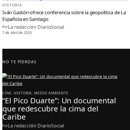
HISTORIA
Iván Gastón ofrece conferencia sobre la geopolítica de La
Española en Santiago
La redacción DiarioSocial
Por
7 de abril de 2025
NO TE PIERDAS
CINE
, 
HISTORIA
, 
MEDIO AMBIENTE
“El Pico Duarte”: Un documental
que redescubre la cima del
Caribe
La redacción DiarioSocial
Por