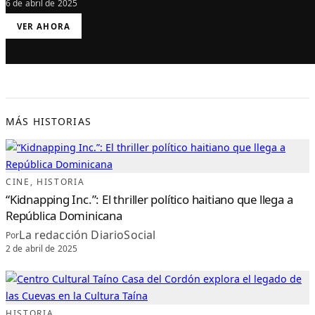
6 de abril de 2025
:
VER AHORA
“
E
L
P
I
C
O
D
U
A
R
T
MÁS HISTORIAS
E
”
:
U
N
D
O
C
CINE
, 
HISTORIA
U
M
“Kidnapping Inc.”: El thriller político haitiano que llega a
E
N
República Dominicana
T
A
La redacción DiarioSocial
L
Por
Q
2 de abril de 2025
U
E
R
E
D
E
S
C
U
HISTORIA