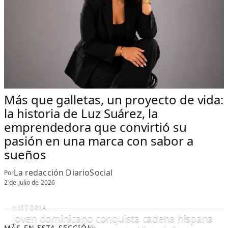
Más que galletas, un proyecto de vida:
la historia de Luz Suárez, la
emprendedora que convirtió su
pasión en una marca con sabor a
sueños
La redacción DiarioSocial
Por
2 de julio de 2026
HISTORIA
Joven dominicano conquista cadena hispana
MÁS EN ESTA SECCIÓN