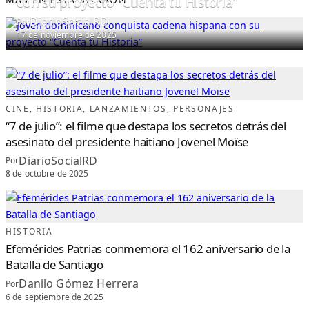
con su proyecto “Cuenta tu Historia”
DiarioSocialRD
Por
17 de noviembre de 2025
CINE
, 
HISTORIA
, 
LANZAMIENTOS
, 
PERSONAJES
“7 de julio”: el filme que destapa los secretos detrás del
asesinato del presidente haitiano Jovenel Moïse
DiarioSocialRD
Por
8 de octubre de 2025
HISTORIA
Efemérides Patrias conmemora el 162 aniversario de la
Batalla de Santiago
Danilo Gómez Herrera
Por
6 de septiembre de 2025