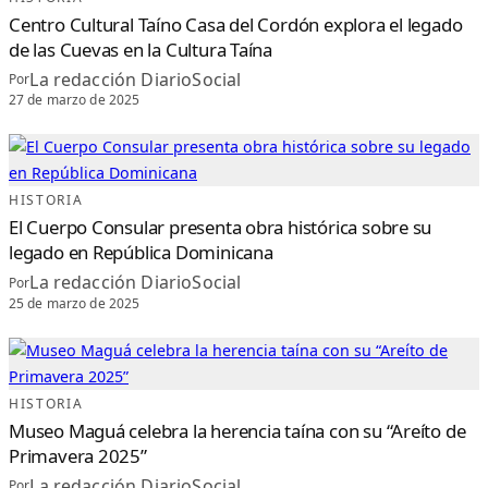
B
R
Centro Cultural Taíno Casa del Cordón explora el legado
E
L
de las Cuevas en la Cultura Taína
A
C
La redacción DiarioSocial
Por
I
M
27 de marzo de 2025
A
D
E
L
C
A
R
I
B
HISTORIA
E
El Cuerpo Consular presenta obra histórica sobre su
legado en República Dominicana
La redacción DiarioSocial
Por
25 de marzo de 2025
HISTORIA
Museo Maguá celebra la herencia taína con su “Areíto de
Primavera 2025”
La redacción DiarioSocial
Por