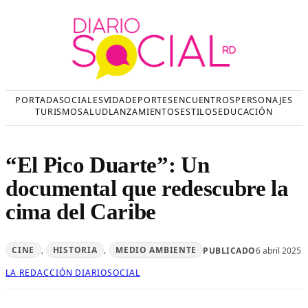
Saltar
al
contenido
PORTADA
SOCIALES
VIDA
DEPORTES
ENCUENTROS
PERSONAJES
TURISMO
SALUD
LANZAMIENTOS
ESTILOS
EDUCACIÓN
“El Pico Duarte”: Un
documental que redescubre la
cima del Caribe
CINE
, 
HISTORIA
, 
MEDIO AMBIENTE
PUBLICADO
6 abril 2025
LA REDACCIÓN DIARIOSOCIAL