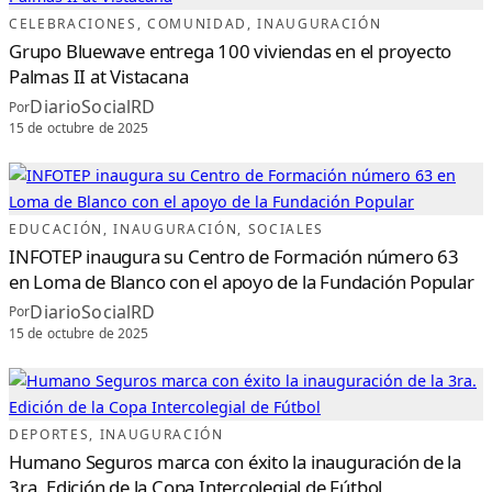
R
E
CELEBRACIONES
, 
COMUNIDAD
, 
INAUGURACIÓN
S
O
Grupo Bluewave entrega 100 viviendas en el proyecto
R
T
Palmas II at Vistacana
I
N
DiarioSocialRD
A
Por
U
15 de octubre de 2025
G
U
R
A
L
A
1
0
.
EDUCACIÓN
, 
INAUGURACIÓN
, 
SOCIALES
ª
E
INFOTEP inaugura su Centro de Formación número 63
D
I
en Loma de Blanco con el apoyo de la Fundación Popular
C
I
DiarioSocialRD
Por
Ó
N
15 de octubre de 2025
D
E
S
U
F
E
S
T
I
DEPORTES
, 
INAUGURACIÓN
V
A
Humano Seguros marca con éxito la inauguración de la
L
G
3ra. Edición de la Copa Intercolegial de Fútbol