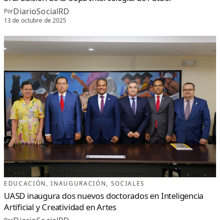
A
S
DiarioSocialRD
Por
T
R
13 de octubre de 2025
O
N
Ó
M
I
C
O
“
C
U
L
I
N
A
R
Y
W
E
E
K
2
0
2
5
”
EDUCACIÓN
, 
INAUGURACIÓN
, 
SOCIALES
UASD inaugura dos nuevos doctorados en Inteligencia
Artificial y Creatividad en Artes