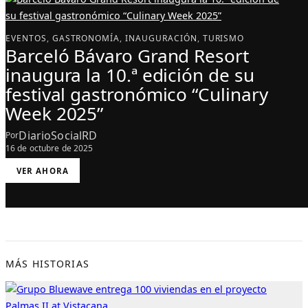
EVENTOS
, 
GASTRONOMÍA
, 
INAUGURACIÓN
, 
TURISMO
Barceló Bávaro Grand Resort
inaugura la 10.ª edición de su
festival gastronómico “Culinary
Week 2025”
DiarioSocialRD
Por
16 de octubre de 2025
:
VER AHORA
B
A
R
C
E
L
Ó
B
Á
V
A
R
MÁS HISTORIAS
O
G
R
A
N
D