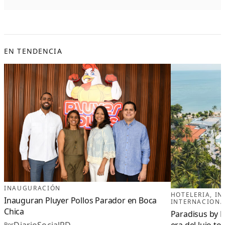
EN TENDENCIA
INAUGURACIÓN
HOTELERIA
, 
IN
Inauguran Pluyer Pollos Parador en Boca
INTERNACIONA
Chica
Paradisus by M
DiarioSocialRD
Por