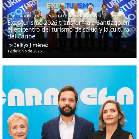
CELEBRACIONES
, 
INAUGURACIÓN
, 
TURISMO
Expoturismo 2026 transforma a Santiago en
el epicentro del turismo de salud y la cultura
del Caribe
Belkys Jimènez
Por
12 de junio de 2026