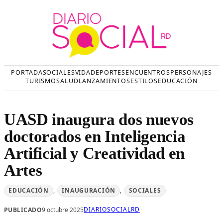
Saltar
al
contenido
PORTADA
SOCIALES
VIDA
DEPORTES
ENCUENTROS
PERSONAJES
TURISMO
SALUD
LANZAMIENTOS
ESTILOS
EDUCACIÓN
UASD inaugura dos nuevos
doctorados en Inteligencia
Artificial y Creatividad en
Artes
EDUCACIÓN
, 
INAUGURACIÓN
, 
SOCIALES
DIARIOSOCIALRD
PUBLICADO
9 octubre 2025