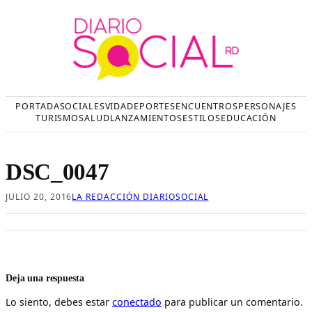
Saltar
al
contenido
PORTADA
SOCIALES
VIDA
DEPORTES
ENCUENTROS
PERSONAJES
TURISMO
SALUD
LANZAMIENTOS
ESTILOS
EDUCACIÓN
DSC_0047
JULIO 20, 2016
LA REDACCIÓN DIARIOSOCIAL
Deja una respuesta
Lo siento, debes estar
conectado
para publicar un comentario.