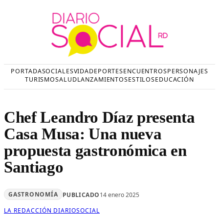
Saltar
al
contenido
PORTADA
SOCIALES
VIDA
DEPORTES
ENCUENTROS
PERSONAJES
TURISMO
SALUD
LANZAMIENTOS
ESTILOS
EDUCACIÓN
Chef Leandro Díaz presenta
Casa Musa: Una nueva
propuesta gastronómica en
Santiago
GASTRONOMÍA
PUBLICADO
14 enero 2025
LA REDACCIÓN DIARIOSOCIAL