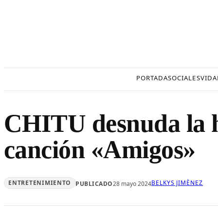
Saltar
al
contenido
PORTADA
SOCIALES
VIDA
CHITU desnuda la h
canción «Amigos»
ENTRETENIMIENTO
BELKYS JIMÈNEZ
PUBLICADO
28 mayo 2024