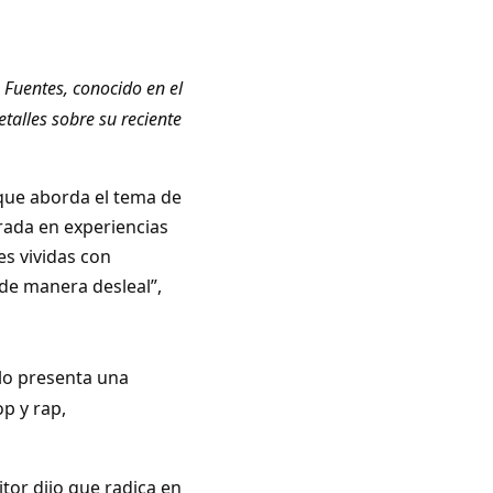
 Fuentes, conocido en el
talles sobre su reciente
 que aborda el tema de
pirada en experiencias
es vividas con
de manera desleal”,
llo presenta una
p y rap,
or dijo que radica en