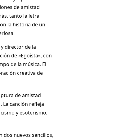
ciones de amistad
s, tanto la letra
on la historia de un
eriosa.
 director de la
ación de «Egoísta», con
po de la música. El
oración creativa de
uptura de amistad
. La canción refleja
icismo y esoterismo,
 dos nuevos sencillos,