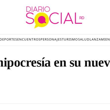
DEPORTES
ENCUENTROS
PERSONAJES
TURISMO
SALUD
LANZAMIEN
ipocresía en su nue