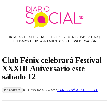
Saltar
al
contenido
PORTADA
SOCIALES
VIDA
DEPORTES
ENCUENTROS
PERSONAJES
TURISMO
SALUD
LANZAMIENTOS
ESTILOS
EDUCACIÓN
Club Fénix celebrará Festival
XXXIII Aniversario este
sábado 12
DEPORTES
DANILO GÓMEZ HERRERA
PUBLICADO
9 julio 2025