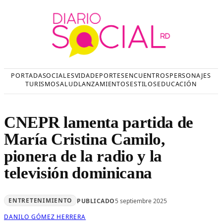
Saltar
al
contenido
PORTADA
SOCIALES
VIDA
DEPORTES
ENCUENTROS
PERSONAJES
TURISMO
SALUD
LANZAMIENTOS
ESTILOS
EDUCACIÓN
CNEPR lamenta partida de
María Cristina Camilo,
pionera de la radio y la
televisión dominicana
ENTRETENIMIENTO
PUBLICADO
5 septiembre 2025
DANILO GÓMEZ HERRERA