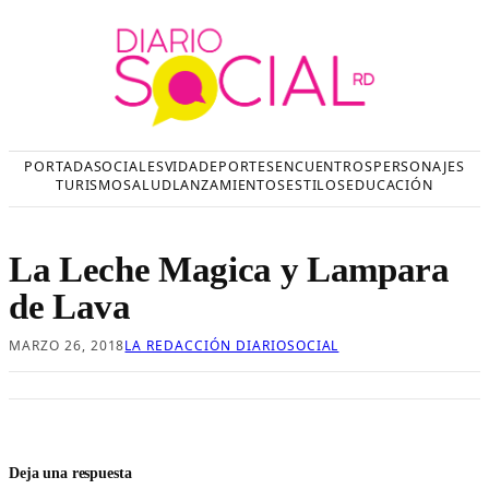
Saltar
al
contenido
PORTADA
SOCIALES
VIDA
DEPORTES
ENCUENTROS
PERSONAJES
TURISMO
SALUD
LANZAMIENTOS
ESTILOS
EDUCACIÓN
La Leche Magica y Lampara
de Lava
MARZO 26, 2018
LA REDACCIÓN DIARIOSOCIAL
Deja una respuesta