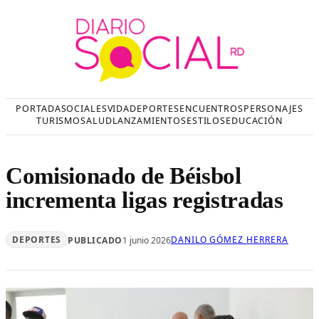
Saltar
al
contenido
PORTADA
SOCIALES
VIDA
DEPORTES
ENCUENTROS
PERSONAJES
TURISMO
SALUD
LANZAMIENTOS
ESTILOS
EDUCACIÓN
Comisionado de Béisbol
incrementa ligas registradas
DEPORTES
DANILO GÓMEZ HERRERA
PUBLICADO
1 junio 2026