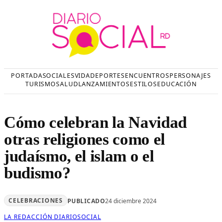
Saltar
al
contenido
PORTADA
SOCIALES
VIDA
DEPORTES
ENCUENTROS
PERSONAJES
TURISMO
SALUD
LANZAMIENTOS
ESTILOS
EDUCACIÓN
Cómo celebran la Navidad
otras religiones como el
judaísmo, el islam o el
budismo?
CELEBRACIONES
PUBLICADO
24 diciembre 2024
LA REDACCIÓN DIARIOSOCIAL