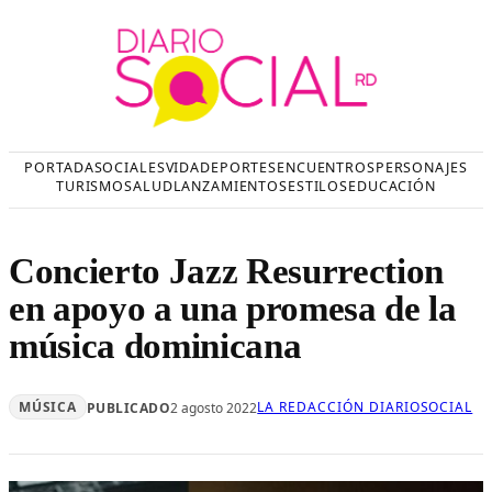
Saltar
al
contenido
PORTADA
SOCIALES
VIDA
DEPORTES
ENCUENTROS
PERSONAJES
TURISMO
SALUD
LANZAMIENTOS
ESTILOS
EDUCACIÓN
Concierto Jazz Resurrection
en apoyo a una promesa de la
música dominicana
MÚSICA
LA REDACCIÓN DIARIOSOCIAL
PUBLICADO
2 agosto 2022