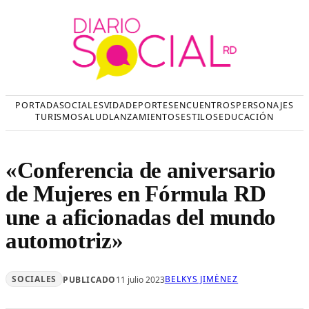
Saltar
al
contenido
PORTADA
SOCIALES
VIDA
DEPORTES
ENCUENTROS
PERSONAJES
TURISMO
SALUD
LANZAMIENTOS
ESTILOS
EDUCACIÓN
«Conferencia de aniversario
de Mujeres en Fórmula RD
une a aficionadas del mundo
automotriz»
SOCIALES
BELKYS JIMÈNEZ
PUBLICADO
11 julio 2023