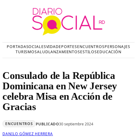
Saltar
al
contenido
PORTADA
SOCIALES
VIDA
DEPORTES
ENCUENTROS
PERSONAJES
TURISMO
SALUD
LANZAMIENTOS
ESTILOS
EDUCACIÓN
Consulado de la República
Dominicana en New Jersey
celebra Misa en Acción de
Gracias
ENCUENTROS
PUBLICADO
30 septiembre 2024
DANILO GÓMEZ HERRERA