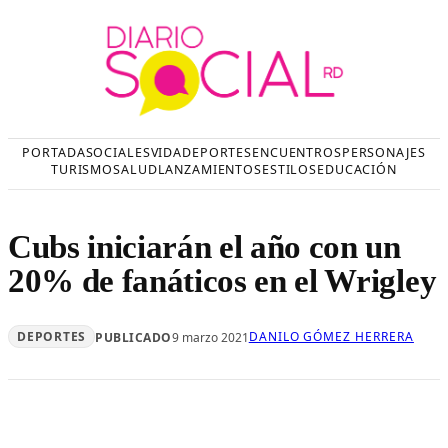
Saltar
al
contenido
PORTADA
SOCIALES
VIDA
DEPORTES
ENCUENTROS
PERSONAJES
TURISMO
SALUD
LANZAMIENTOS
ESTILOS
EDUCACIÓN
Cubs iniciarán el año con un
20% de fanáticos en el Wrigley
DEPORTES
DANILO GÓMEZ HERRERA
PUBLICADO
9 marzo 2021