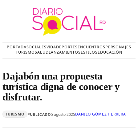
Saltar
al
contenido
PORTADA
SOCIALES
VIDA
DEPORTES
ENCUENTROS
PERSONAJES
TURISMO
SALUD
LANZAMIENTOS
ESTILOS
EDUCACIÓN
Dajabón una propuesta
turística digna de conocer y
disfrutar.
TURISMO
DANILO GÓMEZ HERRERA
PUBLICADO
5 agosto 2025