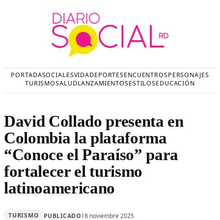
Saltar
al
contenido
PORTADA
SOCIALES
VIDA
DEPORTES
ENCUENTROS
PERSONAJES
TURISMO
SALUD
LANZAMIENTOS
ESTILOS
EDUCACIÓN
David Collado presenta en
Colombia la plataforma
“Conoce el Paraíso” para
fortalecer el turismo
latinoamericano
TURISMO
PUBLICADO
18 noviembre 2025