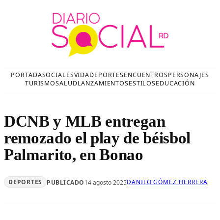
Saltar
al
contenido
PORTADA
SOCIALES
VIDA
DEPORTES
ENCUENTROS
PERSONAJES
TURISMO
SALUD
LANZAMIENTOS
ESTILOS
EDUCACIÓN
DCNB y MLB entregan
remozado el play de béisbol
Palmarito, en Bonao
DEPORTES
DANILO GÓMEZ HERRERA
PUBLICADO
14 agosto 2025