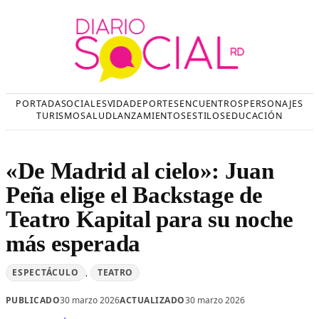
Saltar
al
contenido
PORTADA
SOCIALES
VIDA
DEPORTES
ENCUENTROS
PERSONAJES
TURISMO
SALUD
LANZAMIENTOS
ESTILOS
EDUCACIÓN
«De Madrid al cielo»: Juan
Peña elige el Backstage de
Teatro Kapital para su noche
más esperada
ESPECTÁCULO
, 
TEATRO
PUBLICADO
30 marzo 2026
ACTUALIZADO
30 marzo 2026