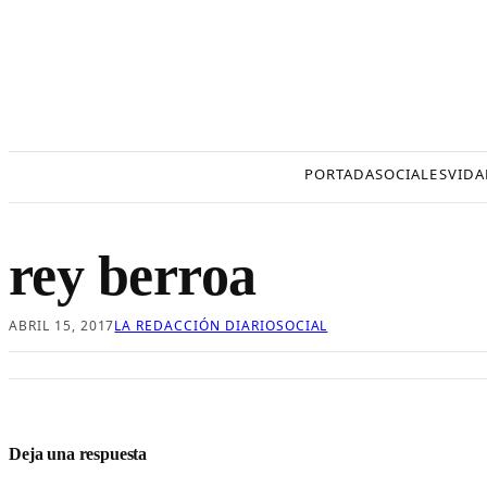
Saltar
al
contenido
PORTADA
SOCIALES
VIDA
rey berroa
ABRIL 15, 2017
LA REDACCIÓN DIARIOSOCIAL
Deja una respuesta