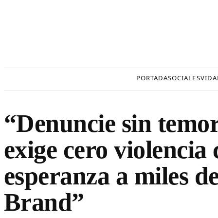
Saltar
al
contenido
PORTADA
SOCIALES
VIDA
“Denuncie sin temo
exige cero violencia 
esperanza a miles d
Brand”