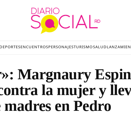
DEPORTES
ENCUENTROS
PERSONAJES
TURISMO
SALUD
LANZAMIEN
r»: Margnaury Espin
contra la mujer y lle
e madres en Pedro