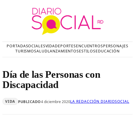
Saltar
al
contenido
PORTADA
SOCIALES
VIDA
DEPORTES
ENCUENTROS
PERSONAJES
TURISMO
SALUD
LANZAMIENTOS
ESTILOS
EDUCACIÓN
Día de las Personas con
Discapacidad
VIDA
LA REDACCIÓN DIARIOSOCIAL
PUBLICADO
4 diciembre 2020