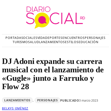
Saltar
al
contenido
PORTADA
SOCIALES
VIDA
DEPORTES
ENCUENTROS
PERSONAJES
TURISMO
SALUD
LANZAMIENTOS
ESTILOS
EDUCACIÓN
DJ Adoni expande su carrera
musical con el lanzamiento de
«Gugle» junto a Farruko y
Flow 28
LANZAMIENTOS
, 
PERSONAJES
PUBLICADO
3 marzo 2023
BELKYS JIMÈNEZ