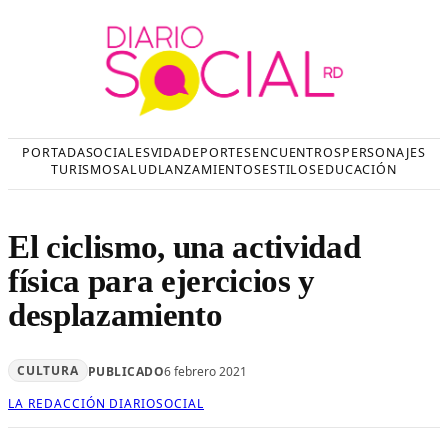
Saltar
al
contenido
PORTADA
SOCIALES
VIDA
DEPORTES
ENCUENTROS
PERSONAJES
TURISMO
SALUD
LANZAMIENTOS
ESTILOS
EDUCACIÓN
El ciclismo, una actividad
física para ejercicios y
desplazamiento
CULTURA
PUBLICADO
6 febrero 2021
LA REDACCIÓN DIARIOSOCIAL