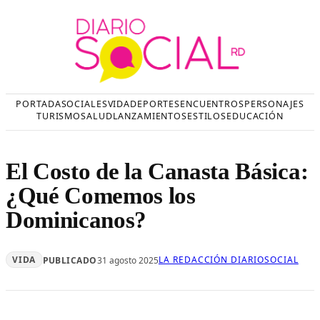
Saltar
al
contenido
PORTADA
SOCIALES
VIDA
DEPORTES
ENCUENTROS
PERSONAJES
TURISMO
SALUD
LANZAMIENTOS
ESTILOS
EDUCACIÓN
El Costo de la Canasta Básica:
¿Qué Comemos los
Dominicanos?
VIDA
LA REDACCIÓN DIARIOSOCIAL
PUBLICADO
31 agosto 2025