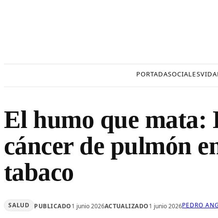
Saltar
al
contenido
PORTADA
SOCIALES
VIDA
El humo que mata: E
cáncer de pulmón en 
tabaco
SALUD
PEDRO ANG
PUBLICADO
1 junio 2026
ACTUALIZADO
1 junio 2026