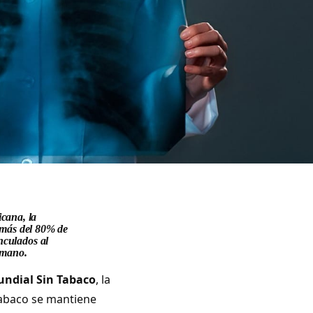
cana, la
más del
80% de
nculados al
 mano.
undial Sin Tabaco
, la
tabaco se mantiene