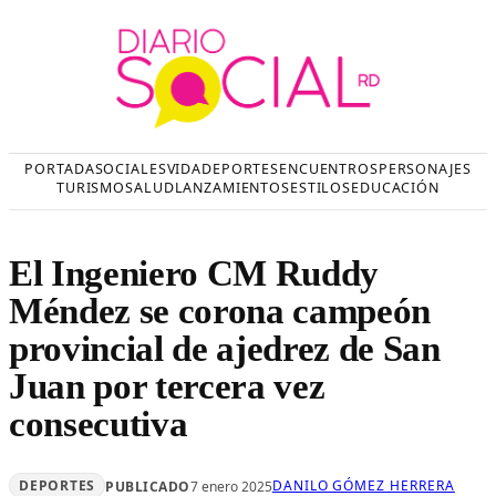
Saltar
al
contenido
PORTADA
SOCIALES
VIDA
DEPORTES
ENCUENTROS
PERSONAJES
TURISMO
SALUD
LANZAMIENTOS
ESTILOS
EDUCACIÓN
El Ingeniero CM Ruddy
Méndez se corona campeón
provincial de ajedrez de San
Juan por tercera vez
consecutiva
DEPORTES
DANILO GÓMEZ HERRERA
PUBLICADO
7 enero 2025