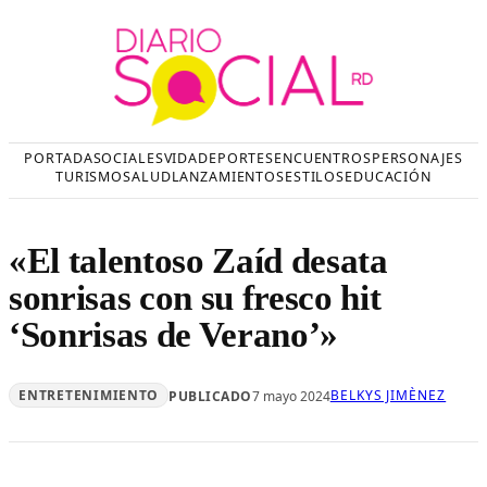
Saltar
al
contenido
PORTADA
SOCIALES
VIDA
DEPORTES
ENCUENTROS
PERSONAJES
TURISMO
SALUD
LANZAMIENTOS
ESTILOS
EDUCACIÓN
«El talentoso Zaíd desata
sonrisas con su fresco hit
‘Sonrisas de Verano’»
ENTRETENIMIENTO
BELKYS JIMÈNEZ
PUBLICADO
7 mayo 2024