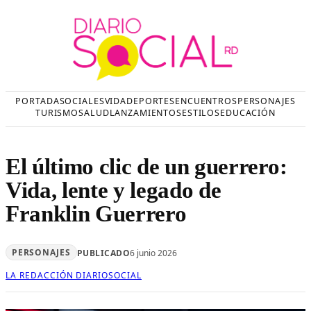
Saltar
al
contenido
PORTADA
SOCIALES
VIDA
DEPORTES
ENCUENTROS
PERSONAJES
TURISMO
SALUD
LANZAMIENTOS
ESTILOS
EDUCACIÓN
El último clic de un guerrero:
Vida, lente y legado de
Franklin Guerrero
PERSONAJES
PUBLICADO
6 junio 2026
LA REDACCIÓN DIARIOSOCIAL