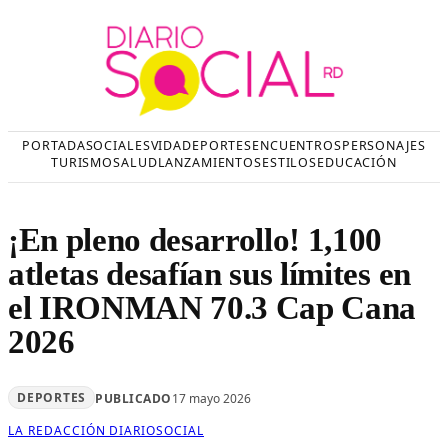
Saltar
al
contenido
PORTADA
SOCIALES
VIDA
DEPORTES
ENCUENTROS
PERSONAJES
TURISMO
SALUD
LANZAMIENTOS
ESTILOS
EDUCACIÓN
¡En pleno desarrollo! 1,100
atletas desafían sus límites en
el IRONMAN 70.3 Cap Cana
2026
DEPORTES
PUBLICADO
17 mayo 2026
LA REDACCIÓN DIARIOSOCIAL