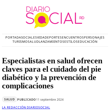
Saltar
al
contenido
PORTADA
SOCIALES
VIDA
DEPORTES
ENCUENTROS
PERSONAJES
TURISMO
SALUD
LANZAMIENTOS
ESTILOS
EDUCACIÓN
Especialistas en salud ofrecen
claves para el cuidado del pie
diabético y la prevención de
complicaciones
SALUD
PUBLICADO
11 septiembre 2024
LA REDACCIÓN DIARIOSOCIAL