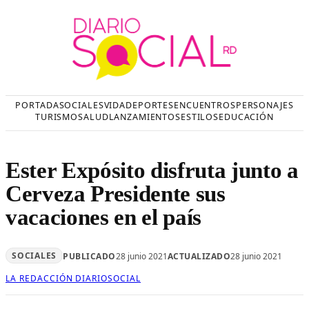
Saltar
al
contenido
PORTADA
SOCIALES
VIDA
DEPORTES
ENCUENTROS
PERSONAJES
TURISMO
SALUD
LANZAMIENTOS
ESTILOS
EDUCACIÓN
Ester Expósito disfruta junto a
Cerveza Presidente sus
vacaciones en el país
SOCIALES
PUBLICADO
28 junio 2021
ACTUALIZADO
28 junio 2021
LA REDACCIÓN DIARIOSOCIAL