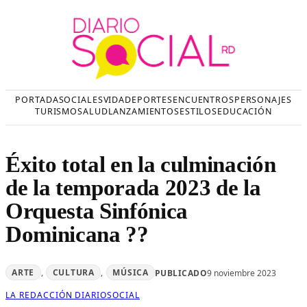
Saltar
al
contenido
PORTADA
SOCIALES
VIDA
DEPORTES
ENCUENTROS
PERSONAJES
TURISMO
SALUD
LANZAMIENTOS
ESTILOS
EDUCACIÓN
Éxito total en la culminación
de la temporada 2023 de la
Orquesta Sinfónica
Dominicana ??
ARTE
, 
CULTURA
, 
MÚSICA
PUBLICADO
9 noviembre 2023
LA REDACCIÓN DIARIOSOCIAL