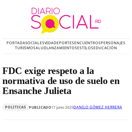
Saltar
al
contenido
PORTADA
SOCIALES
VIDA
DEPORTES
ENCUENTROS
PERSONAJES
TURISMO
SALUD
LANZAMIENTOS
ESTILOS
EDUCACIÓN
FDC exige respeto a la
normativa de uso de suelo en
Ensanche Julieta
POLITICAS
DANILO GÓMEZ HERRERA
PUBLICADO
17 junio 2025