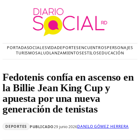
Saltar
al
contenido
PORTADA
SOCIALES
VIDA
DEPORTES
ENCUENTROS
PERSONAJES
TURISMO
SALUD
LANZAMIENTOS
ESTILOS
EDUCACIÓN
Fedotenis confía en ascenso en
la Billie Jean King Cup y
apuesta por una nueva
generación de tenistas
DEPORTES
DANILO GÓMEZ HERRERA
PUBLICADO
29 junio 2026