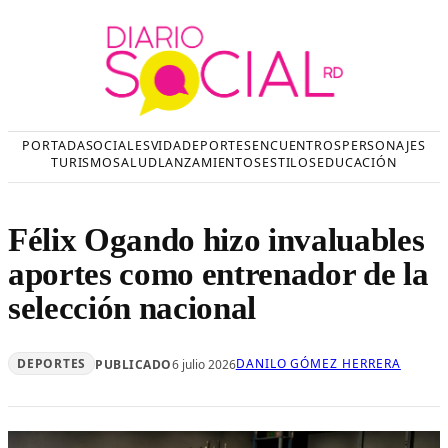
Saltar
al
contenido
PORTADA
SOCIALES
VIDA
DEPORTES
ENCUENTROS
PERSONAJES
TURISMO
SALUD
LANZAMIENTOS
ESTILOS
EDUCACIÓN
Félix Ogando hizo invaluables
aportes como entrenador de la
selección nacional
DEPORTES
DANILO GÓMEZ HERRERA
PUBLICADO
6 julio 2026