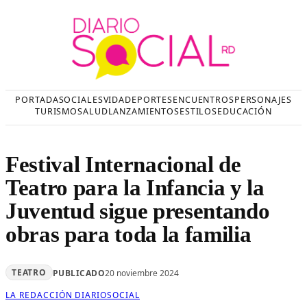
Saltar
al
contenido
PORTADA
SOCIALES
VIDA
DEPORTES
ENCUENTROS
PERSONAJES
TURISMO
SALUD
LANZAMIENTOS
ESTILOS
EDUCACIÓN
Festival Internacional de
Teatro para la Infancia y la
Juventud sigue presentando
obras para toda la familia
TEATRO
PUBLICADO
20 noviembre 2024
LA REDACCIÓN DIARIOSOCIAL