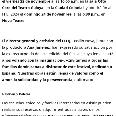
el
viernes 22 de noviembre
a las
10:00 a.m.
en la
sala Otto
Coro del Teatro Guloya
, en la
Ciudad Colonial
, y pondrá fin al
FITIJ 2024 el
domingo 24 de noviembre
, a las
6:30 p.m.
, en
Nova Teatro
.
El
director general y artístico del FITIJ
, Basilio Nova, junto con
la productora
Ana Jiménez
, han expresado su satisfacción por
la exitosa acogida de esta edición del festival, cuyo lema es «
15
años volando con la imaginación
«.
«Invitamos a todas las
familias dominicanas a disfrutar de este festival, dedicado a
España. Nuestras obras están llenas de valores como el
amor, la solidaridad y la perseverancia,»
afirmaron.
Reservas y Boletos
Las escuelas, colegios y familias interesadas en asistir pueden
realizar sus reservas o adquirir entradas a través de los
números telefónicos
809-364-0802
o
809-696-9989 (WhatsApp)
.