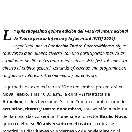
L
a
quincuagésima quinta edición del Festival Internacional
de Teatro para la Infancia y la Juventud (FITIJ 2024)
,
organizado por la
Fundación Teatro Cúcara-Mácara
, sigue
cautivando a un público diverso, con una participación masiva de
estudiantes de diferentes centros educativos. Este festival, que está
abierto al público general, continúa ofreciendo una programación
cargada de valores, entretenimiento y aprendizaje.
La jornada de este miércoles 20 de noviembre presentará en
Nova Teatro
, a las 10:30 a.m., la obra
«El flautista de
Hamelín»
, de los hermanos Grimm. Con una combinación de
actuación, títeres
y
teatro de sombras
, esta versión moderna
del famoso clásico será un homenaje al director
Basilio Nova
,
quien celebra su
50 aniversario en el teatro
. La obra se
repetirá los días
jueves 21
y
viernes 22 de noviembre
en el