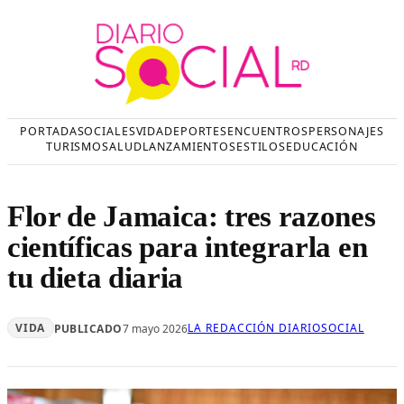
Saltar
al
contenido
PORTADA
SOCIALES
VIDA
DEPORTES
ENCUENTROS
PERSONAJES
TURISMO
SALUD
LANZAMIENTOS
ESTILOS
EDUCACIÓN
Flor de Jamaica: tres razones
científicas para integrarla en
tu dieta diaria
VIDA
LA REDACCIÓN DIARIOSOCIAL
PUBLICADO
7 mayo 2026