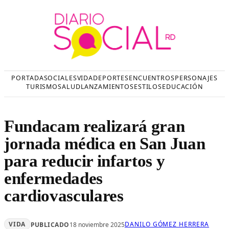
Saltar
al
contenido
PORTADA
SOCIALES
VIDA
DEPORTES
ENCUENTROS
PERSONAJES
TURISMO
SALUD
LANZAMIENTOS
ESTILOS
EDUCACIÓN
Fundacam realizará gran
jornada médica en San Juan
para reducir infartos y
enfermedades
cardiovasculares
VIDA
DANILO GÓMEZ HERRERA
PUBLICADO
18 noviembre 2025