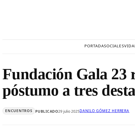
Saltar
al
contenido
PORTADA
SOCIALES
VIDA
Fundación Gala 23 
póstumo a tres desta
ENCUENTROS
DANILO GÓMEZ HERRERA
PUBLICADO
29 julio 2025