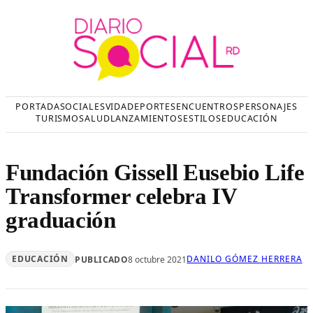
Saltar
al
contenido
PORTADA
SOCIALES
VIDA
DEPORTES
ENCUENTROS
PERSONAJES
TURISMO
SALUD
LANZAMIENTOS
ESTILOS
EDUCACIÓN
Fundación Gissell Eusebio Life
Transformer celebra IV
graduación
EDUCACIÓN
DANILO GÓMEZ HERRERA
PUBLICADO
8 octubre 2021