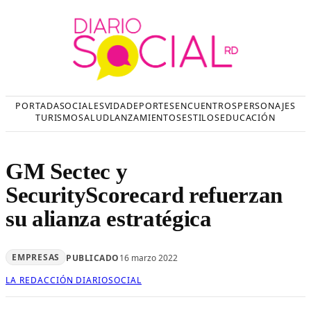
Saltar
al
contenido
PORTADA
SOCIALES
VIDA
DEPORTES
ENCUENTROS
PERSONAJES
TURISMO
SALUD
LANZAMIENTOS
ESTILOS
EDUCACIÓN
GM Sectec y
SecurityScorecard refuerzan
su alianza estratégica
EMPRESAS
PUBLICADO
16 marzo 2022
LA REDACCIÓN DIARIOSOCIAL