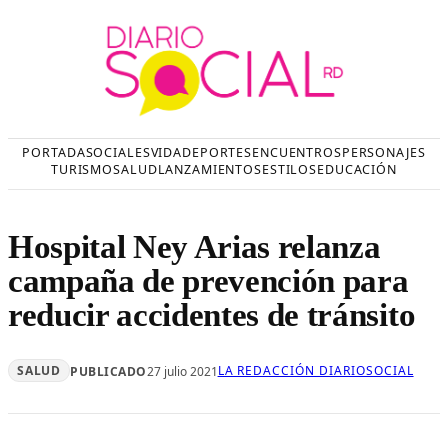
Saltar
al
contenido
PORTADA
SOCIALES
VIDA
DEPORTES
ENCUENTROS
PERSONAJES
TURISMO
SALUD
LANZAMIENTOS
ESTILOS
EDUCACIÓN
Hospital Ney Arias relanza
campaña de prevención para
reducir accidentes de tránsito
SALUD
LA REDACCIÓN DIARIOSOCIAL
PUBLICADO
27 julio 2021