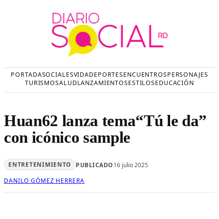
Saltar
al
contenido
PORTADA
SOCIALES
VIDA
DEPORTES
ENCUENTROS
PERSONAJES
TURISMO
SALUD
LANZAMIENTOS
ESTILOS
EDUCACIÓN
Huan62 lanza tema“Tú le da”
con icónico sample
ENTRETENIMIENTO
PUBLICADO
16 julio 2025
DANILO GÓMEZ HERRERA