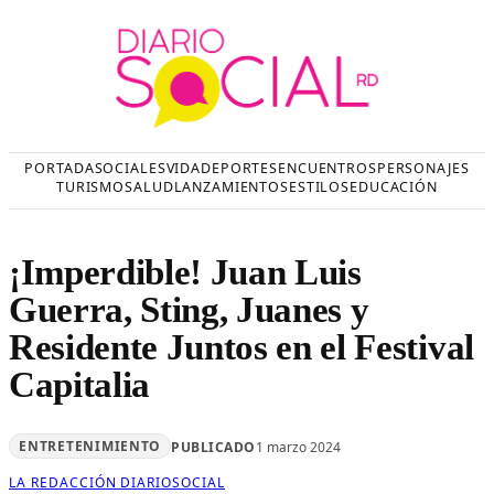
Saltar
al
contenido
PORTADA
SOCIALES
VIDA
DEPORTES
ENCUENTROS
PERSONAJES
TURISMO
SALUD
LANZAMIENTOS
ESTILOS
EDUCACIÓN
¡Imperdible! Juan Luis
Guerra, Sting, Juanes y
Residente Juntos en el Festival
Capitalia
ENTRETENIMIENTO
PUBLICADO
1 marzo 2024
LA REDACCIÓN DIARIOSOCIAL