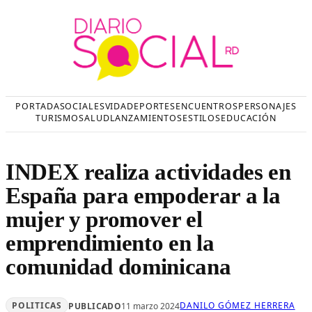
Saltar
al
contenido
PORTADA
SOCIALES
VIDA
DEPORTES
ENCUENTROS
PERSONAJES
TURISMO
SALUD
LANZAMIENTOS
ESTILOS
EDUCACIÓN
INDEX realiza actividades en
España para empoderar a la
mujer y promover el
emprendimiento en la
comunidad dominicana
POLITICAS
DANILO GÓMEZ HERRERA
PUBLICADO
11 marzo 2024