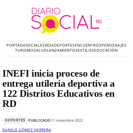
Saltar
al
contenido
PORTADA
SOCIALES
VIDA
DEPORTES
ENCUENTROS
PERSONAJES
TURISMO
SALUD
LANZAMIENTOS
ESTILOS
EDUCACIÓN
INEFI inicia proceso de
entrega utilería deportiva a
122 Distritos Educativos en
RD
DEPORTES
PUBLICADO
11 noviembre 2022
DANILO GÓMEZ HERRERA