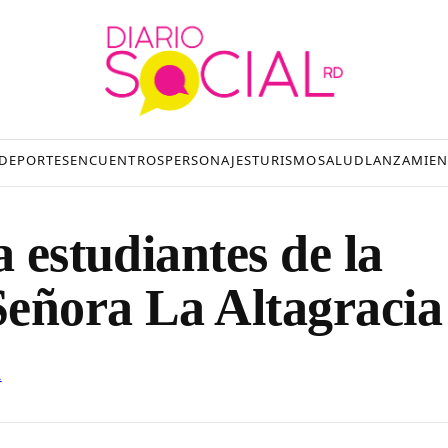
DEPORTES
ENCUENTROS
PERSONAJES
TURISMO
SALUD
LANZAMIEN
a estudiantes de la
Señora La Altagracia
A