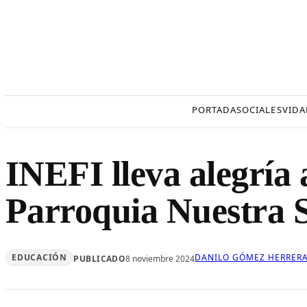
Saltar
al
contenido
PORTADA
SOCIALES
VIDA
INEFI lleva alegría 
Parroquia Nuestra 
EDUCACIÓN
DANILO GÓMEZ HERRER
PUBLICADO
8 noviembre 2024