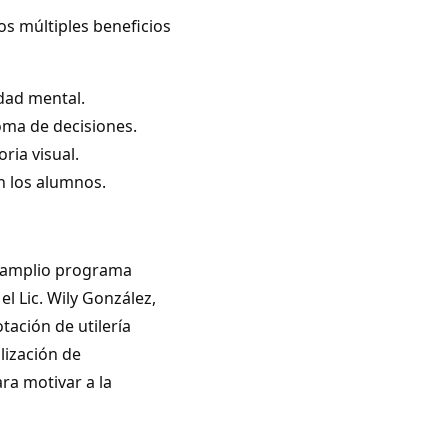
os múltiples beneficios
idad mental.
oma de decisiones.
ria visual.
en los alumnos.
n amplio programa
el Lic. Wily González,
tación de utilería
lización de
ra motivar a la