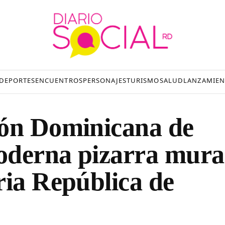
DEPORTES
ENCUENTROS
PERSONAJES
TURISMO
SALUD
LANZAMIEN
ión Dominicana de
oderna pizarra mura
ria República de