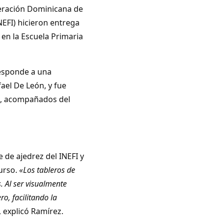
deración Dominicana de
INEFI) hicieron entrega
en la Escuela Primaria
esponde a una
fael De León, y fue
s, acompañados del
 de ajedrez del INEFI y
curso.
«Los tableros de
. Al ser visualmente
o, facilitando la
, explicó Ramírez.