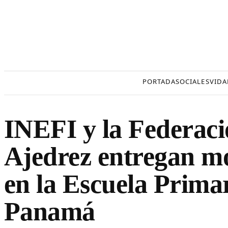
Saltar
al
contenido
PORTADA
SOCIALES
VIDA
INEFI y la Federac
Ajedrez entregan m
en la Escuela Prima
Panamá